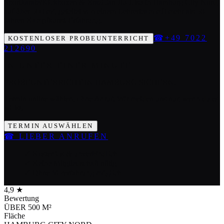
Sportkarate/Kickboxen & Brazilian Jiu-Jitsu in Hamburg City Nord,
auf über 500 m², geleitet von einem Lehrerteam mit mehr als 50
Jahren Kampfkunst-Erfahrung.
☎
+49 7022
KOSTENLOSER PROBEUNTERRICHT
212690
IN UNTER EINER MINUTE
PROBEUNTERRICHT IN HAMBURG SICHERN.
Termin online wählen, ohne Anruf. Wir melden uns nur, wenn du es
willst.
TERMIN AUSWÄHLEN
☎
LIEBER ANRUFEN
✓ Kostenlos & unverbindlich
✓ Keine Mitgliedschaft nötig
✓ Ohne Vorerfahrung möglich
4,9 ★
Bewertung
ÜBER 500 M²
Fläche