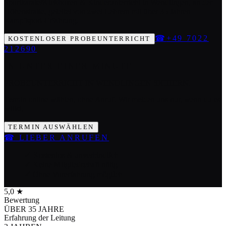
Sportkarate/Kickboxen & Kinderunterricht in Wendlingen, an der
Höhenstraße, geleitet von zwei Lehrern mit über 35 Jahren
Kampfsport-Erfahrung.
☎
+49 7022
KOSTENLOSER PROBEUNTERRICHT
212690
IN UNTER EINER MINUTE
PROBEUNTERRICHT IN WENDLINGEN SICHERN.
Termin online wählen, ohne Anruf. Wir melden uns nur, wenn du es
willst.
TERMIN AUSWÄHLEN
☎
LIEBER ANRUFEN
✓ Kostenlos & unverbindlich
✓ Keine Mitgliedschaft nötig
✓ Ohne Vorerfahrung möglich
5,0 ★
Bewertung
ÜBER 35 JAHRE
Erfahrung der Leitung