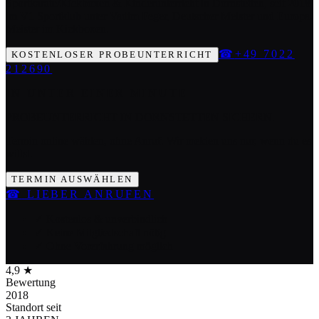
Sportkarate/Kickboxen & Kinderunterricht in Dornstetten, seit 2018
im V1 Sportklub unter Vadim Feger, Deutscher Meister und Europa-
Meister im Kickboxen.
☎
+49 7022
KOSTENLOSER PROBEUNTERRICHT
212690
IN UNTER EINER MINUTE
PROBEUNTERRICHT IN DORNSTETTEN SICHERN.
Termin online wählen, ohne Anruf. Wir melden uns nur, wenn du es
willst.
TERMIN AUSWÄHLEN
☎
LIEBER ANRUFEN
✓ Kostenlos & unverbindlich
✓ Keine Mitgliedschaft nötig
✓ Ohne Vorerfahrung möglich
4,9 ★
Bewertung
2018
Standort seit