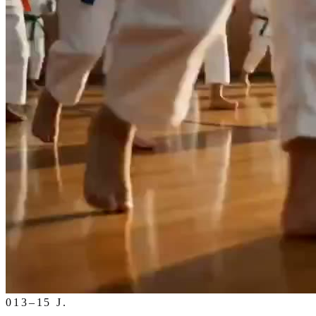
01
3–15 J.