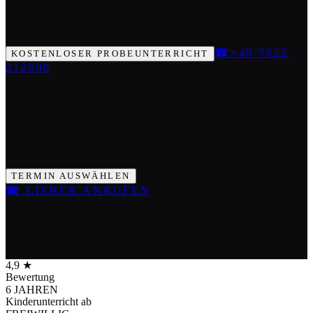
Sportkarate/Kickboxen & Kinderunterricht in Trier, ein modernes,
motivierendes Umfeld für Einsteiger und Fortgeschrittene, für
Kinder, Frauen und Erwachsene.
☎
+49 7022
KOSTENLOSER PROBEUNTERRICHT
212690
IN UNTER EINER MINUTE
PROBEUNTERRICHT IN TRIER SICHERN.
Termin online wählen, ohne Anruf. Wir melden uns nur, wenn du es
willst.
TERMIN AUSWÄHLEN
☎
LIEBER ANRUFEN
✓ Kostenlos & unverbindlich
✓ Keine Mitgliedschaft nötig
✓ Ohne Vorerfahrung möglich
4,9 ★
Bewertung
6 JAHREN
Kinderunterricht ab