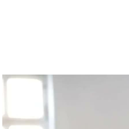
Kostenlos, unverbindlich und in deinem Tempo. Keine Erfahrung
nötig — komm einfach in Sportkleidung, den Rest stellen wir.
☎
KOSTENLOSEN PROBEUNTERRICHT SICHERN
+49 7022 212690
✓ Keine Mitgliedschaft nötig
✓ Equipment stellen wir
✓ Kein Sparring am ersten Tag